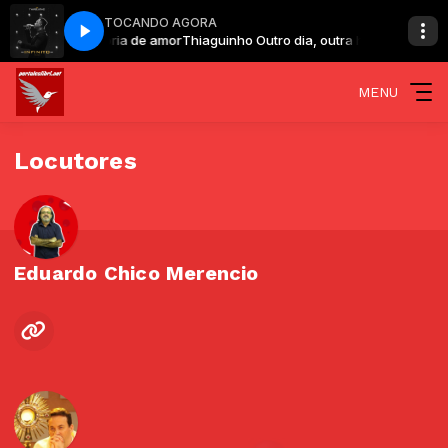
TOCANDO AGORA
 historia 07 Historia de amor
Thiaguinho Outro dia, outra historia 07 Hist
MENU
Locutores
Eduardo Chico Merencio