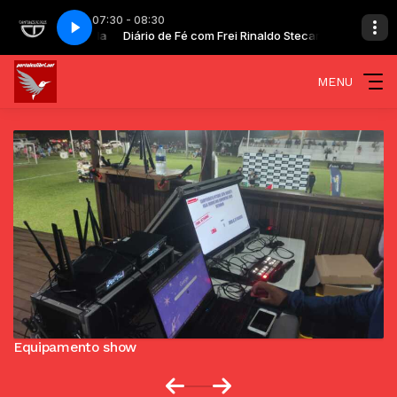
07:30 - 08:30
 Rinaldo Stecanela
s de Deus
Diário de Fé com Frei Rinaldo Stecanela
15-Coragem-Cantores de Deus
MENU
Equipamento show