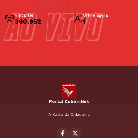
Visitantes
Online agora
390.952
1
Portal Colibri.Net
A Radio da Cidadania