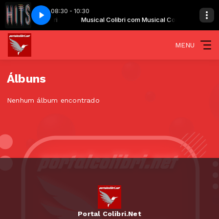
08:30 - 10:30
com Musical Colibri
 Noite
09 Sábado a Noite
Musical Colibri com Musical Colibri
MENU
Álbuns
Nenhum álbum encontrado
Portal Colibri.Net